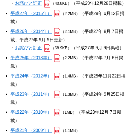
・
お詫びと訂正
（平成29年12月28日掲載）
（40.8KB）
平成27年（2015年）
（平成28年 9月12日掲
（2.2MB）
載）
平成26年（2014年）
（平成27年 8月 7日掲
（2.1MB）
載、平成27年 9月 9日更新）
・
お詫びと訂正
（平成27年 9月 9日掲載）
（68.9KB）
平成25年（2013年）
（平成27年 7月 6日掲
（2.2MB）
載）
平成24年（2012年）
（平成25年11月22日掲
（1.4MB）
載）
平成23年（2011年）
（平成24年 9月25日掲
（1.3MB）
載）
平成22年（2010年）
（平成23年12月 7日掲
（1MB）
載）
平成21年（2009年）
（1.1MB）