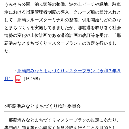
うみそら公園、泊ふ頭等の整備、波の上ビーチや緑地、駐車
場における指定管理者制度の導入、クルーズ船の受け入れと
して、那覇クルーズターミナルの整備、供用開始などのみな
とまちづくりを実施してきましたが、那覇港を取り巻く社会
情勢の変化や上位計画である港湾計画の改訂等を受け、「那
覇港みなとまちづくりマスタープラン」の改定を行いまし
た。
・
那覇港みなとまちづくりマスタープラン（令和７年８
月）
（16.2MB）
○那覇港みなとまちづくり検討委員会
那覇港みなとまちづくりマスタープランの改定にあたり、
専門的な知見等から幅広く意見聴取を行うことを目的とし