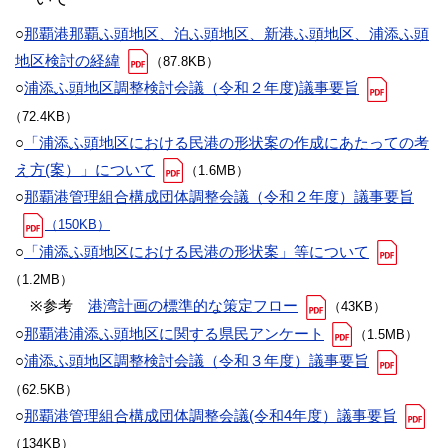
○
那覇港那覇ふ頭地区、泊ふ頭地区、新港ふ頭地区、浦添ふ頭
地区検討の経緯
（87.8KB）
○
浦添ふ頭地区調整検討会議（令和２年度)議事要旨
（72.4KB）
○
「浦添ふ頭地区における民港の形状案の作成にあたっての考
え方(案）」について
（1.6MB）
○
那覇港管理組合構成団体調整会議（令和２年度）議事要旨
（150KB）
○
「浦添ふ頭地区における民港の形状案」等について
（1.2MB）
※参考
港湾計画の標準的な策定フロー
（43KB）
○
那覇港浦添ふ頭地区に関する県民アンケート
（1.5MB）
○
浦添ふ頭地区調整検討会議（令和３年度）議事要旨
（62.5KB）
○
那覇港管理組合構成団体調整会議(令和4年度）議事要旨
（134KB）