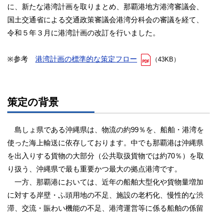
に、新たな港湾計画を取りまとめ、那覇港地方港湾審議会、
国土交通省による交通政策審議会港湾分科会の審議を経て、
令和５年３月に港湾計画の改訂を行いました。
※参考
港湾計画の標準的な策定フロー
（43KB）
策定の背景
島しょ県である沖縄県は、物流の約99％を、船舶・港湾を
使った海上輸送に依存しております。中でも那覇港は沖縄県
を出入りする貨物の大部分（公共取扱貨物では約70％）を取
り扱う、沖縄県で最も重要かつ最大の拠点港湾です。
一方、那覇港においては、近年の船舶大型化や貨物量増加
に対する岸壁・ふ頭用地の不足、施設の老朽化、慢性的な渋
滞、交流・賑わい機能の不足、港湾運営等に係る船舶の係留