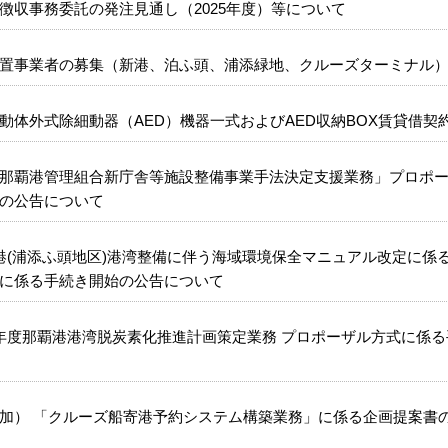
徴収事務委託の発注見通し（2025年度）等について
置事業者の募集（新港、泊ふ頭、浦添緑地、クルーズターミナル
動体外式除細動器（AED）機器一式およびAED収納BOX賃貸借契
那覇港管理組合新庁舎等施設整備事業手法決定支援業務」プロポ
の公告について
港(浦添ふ頭地区)港湾整備に伴う海域環境保全マニュアル改定に係る
に係る手続き開始の公告について
年度那覇港港湾脱炭素化推進計画策定業務 プロポーザル方式に係
加） 「クルーズ船寄港予約システム構築業務」に係る企画提案書