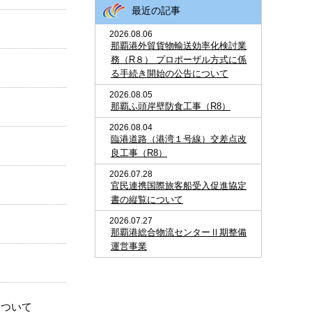
最近の記事
2026.08.06
那覇港外貿貨物輸送効率化検討業
務（R８） プロポーザル方式に係
る手続き開始の公告について
2026.08.05
那覇ふ頭岸壁防食工事（R8）
2026.08.04
臨港道路（港湾１号線）交差点改
良工事（R8）
2026.07.28
官民連携国際旅客船受入促進協定
書の縦覧について
2026.07.27
那覇港総合物流センターⅡ期整備
運営事業
について