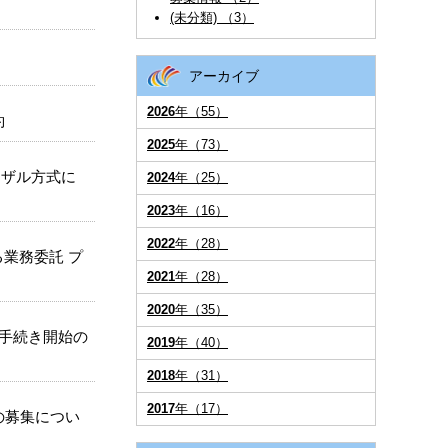
(未分類) （3）
）
アーカイブ
2026
年（55）
約
2025
年（73）
ーザル方式に
2024
年（25）
2023
年（16）
2022
年（28）
業務委託 プ
2021
年（28）
2020
年（35）
る手続き開始の
2019
年（40）
2018
年（31）
2017
年（17）
の募集につい