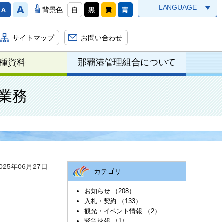
LANGUAGE
背景色
サイトマップ
お問い合わせ
種資料
那覇港管理組合について
業務
25年06月27日
カテゴリ
お知らせ （208）
入札・契約 （133）
観光・イベント情報 （2）
緊急速報 （1）