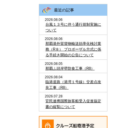
最近の記事
2026.08.06
台風１３号に伴う通行規制実施に
ついて
2026.08.06
那覇港外貿貨物輸送効率化検討業
務（R８） プロポーザル方式に係
る手続き開始の公告について
2026.08.05
那覇ふ頭岸壁防食工事（R8）
2026.08.04
臨港道路（港湾１号線）交差点改
良工事（R8）
2026.07.28
官民連携国際旅客船受入促進協定
書の縦覧について