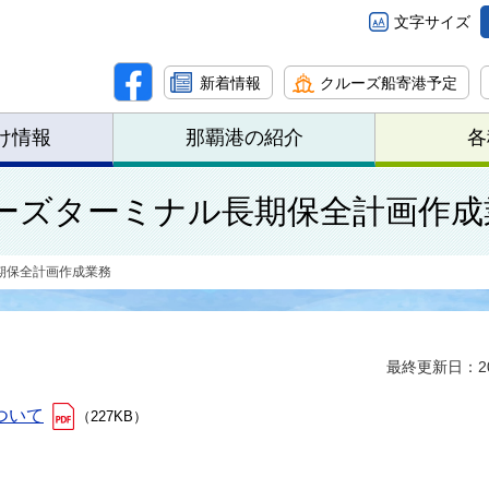
文字サイズ
新着情報
クルーズ船寄港予定
け情報
那覇港の紹介
各
ーズターミナル長期保全計画作成
期保全計画作成業務
最終更新日：20
ついて
（227KB）