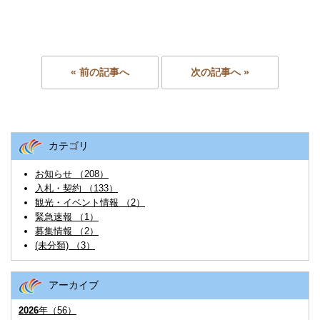
« 前の記事へ
次の記事へ »
カテゴリ
お知らせ （208）
入札・契約 （133）
観光・イベント情報 （2）
緊急速報 （1）
募集情報 （2）
(未分類) （3）
アーカイブ
2026
年（56）