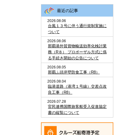
最近の記事
2026.08.06
台風１３号に伴う通行規制実施に
ついて
2026.08.06
那覇港外貿貨物輸送効率化検討業
務（R８） プロポーザル方式に係
る手続き開始の公告について
2026.08.05
那覇ふ頭岸壁防食工事（R8）
2026.08.04
臨港道路（港湾１号線）交差点改
良工事（R8）
2026.07.28
官民連携国際旅客船受入促進協定
書の縦覧について