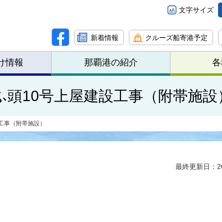
文字サイズ
新着情報
クルーズ船寄港予定
け情報
那覇港の紹介
各
ふ頭10号上屋建設工事（附帯施設
工事（附帯施設）
最終更新日：20