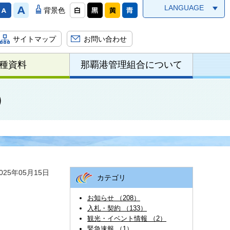
LANGUAGE
背景色
サイトマップ
お問い合わせ
種資料
那覇港管理組合について
）
25年05月15日
カテゴリ
お知らせ （208）
入札・契約 （133）
観光・イベント情報 （2）
緊急速報 （1）