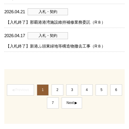
2026.04.21
入札・契約
【入札終了】那覇港港湾施設維持補修業務委託（R８）
2026.04.17
入札・契約
【入札終了】新港ふ頭東緑地等構造物撤去工事（R８）
◀ Previous
1
2
3
4
5
6
7
Next ▶