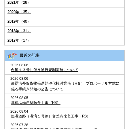
2021
年（28）
2020
年（35）
2019
年（40）
2018
年（31）
2017
年（17）
最近の記事
2026.08.06
台風１３号に伴う通行規制実施について
2026.08.06
那覇港外貿貨物輸送効率化検討業務（R８） プロポーザル方式に
係る手続き開始の公告について
2026.08.05
那覇ふ頭岸壁防食工事（R8）
2026.08.04
臨港道路（港湾１号線）交差点改良工事（R8）
2026.07.28