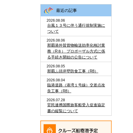
最近の記事
2026.08.06
台風１３号に伴う通行規制実施に
ついて
2026.08.06
那覇港外貿貨物輸送効率化検討業
務（R８） プロポーザル方式に係
る手続き開始の公告について
2026.08.05
那覇ふ頭岸壁防食工事（R8）
2026.08.04
臨港道路（港湾１号線）交差点改
良工事（R8）
2026.07.28
官民連携国際旅客船受入促進協定
書の縦覧について