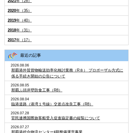
2021
年（28）
2020
年（35）
2019
年（40）
2018
年（31）
2017
年（17）
最近の記事
2026.08.06
那覇港外貿貨物輸送効率化検討業務（R８） プロポーザル方式に
係る手続き開始の公告について
2026.08.05
那覇ふ頭岸壁防食工事（R8）
2026.08.04
臨港道路（港湾１号線）交差点改良工事（R8）
2026.07.28
官民連携国際旅客船受入促進協定書の縦覧について
2026.07.27
那覇港総合物流センターⅡ期整備運営事業