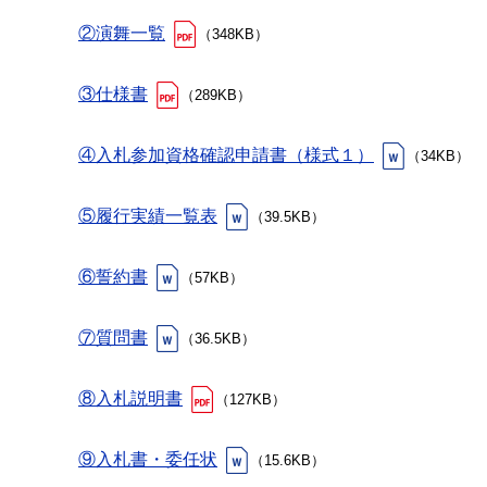
②演舞一覧
（348KB）
③仕様書
（289KB）
④入札参加資格確認申請書（様式１）
（34KB）
⑤履行実績一覧表
（39.5KB）
⑥誓約書
（57KB）
⑦質問書
（36.5KB）
⑧入札説明書
（127KB）
⑨入札書・委任状
（15.6KB）