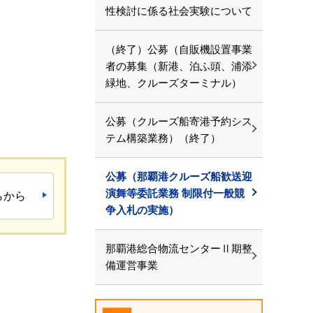
性検討に係る社会実験について
（終了）公募（自販機設置事業
者の募集（新港、泊ふ頭、浦添
緑地、クルーズターミナル）
公募（クルーズ船寄港予約シス
テム構築業務）（終了）
公募（那覇港クルーズ船歓送迎
演舞等委託業務 制限付一般競
らから
争入札の実施）
那覇港総合物流センターⅡ期整
備運営事業