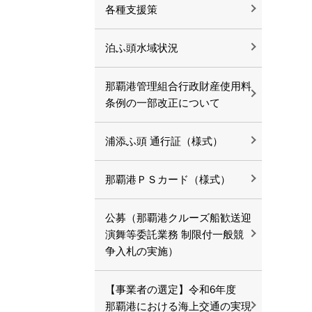
各種支援策
泊ふ頭水域状況
那覇港管理組合行政財産使用料
条例の一部改正について
浦添ふ頭 通行証（様式）
那覇港ＰＳカード（様式）
公募（那覇港クルーズ船歓送迎
演舞等委託業務 制限付一般競
争入札の実施）
【事業者の選定】令和6年度
那覇港における海上交通の実現