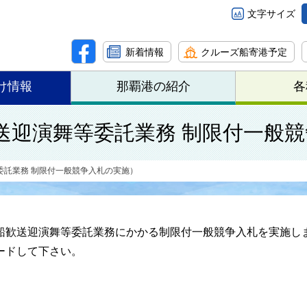
文字サイズ
新着情報
クルーズ船寄港予定
け情報
那覇港の紹介
各
送迎演舞等委託業務 制限付一般
委託業務 制限付一般競争入札の実施）
船歓送迎演舞等委託業務にかかる制限付一般競争入札を実施し
ードして下さい。