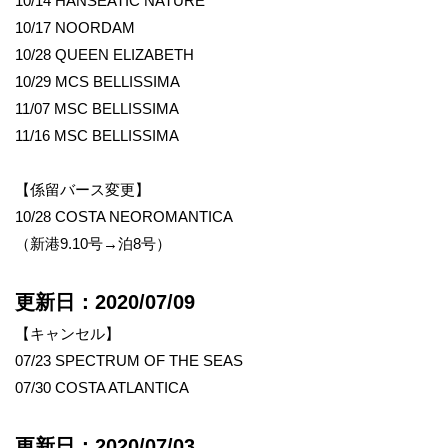
10/14 HANSEATIC NATURE
10/17 NOORDAM
10/28 QUEEN ELIZABETH
10/29 MCS BELLISSIMA
11/07 MSC BELLISSIMA
11/16 MSC BELLISSIMA
【係留バース変更】
10/28 COSTA NEOROMANTICA
（新港9.10号→泊8号）
更新日：2020/07/09
【キャンセル】
07/23 SPECTRUM OF THE SEAS
07/30 COSTA ATLANTICA
更新日：2020/07/03