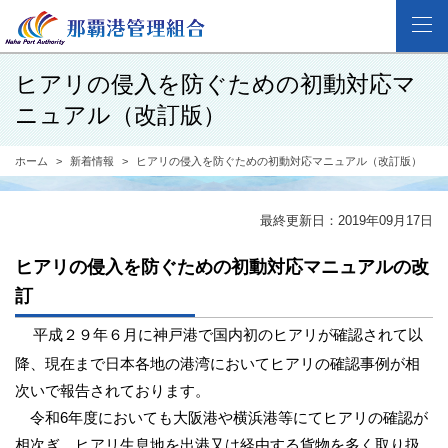
ヒアリの侵入を防ぐための初動対応マ
ニュアル（改訂版）
ホーム
新着情報
ヒアリの侵入を防ぐための初動対応マニュアル（改訂版）
最終更新日：2019年09月17日
ヒアリの侵入を防ぐための初動対応マニュアルの改
訂
平成２９年６月に神戸港で国内初のヒアリが確認されて以
降、現在まで日本各地の港湾においてヒアリの確認事例が相
次いで報告されております。
令和6年度においても大阪港や横浜港等にてヒアリの確認が
相次ぎ、ヒアリ生息地を出港又は経由する貨物を多く取り扱