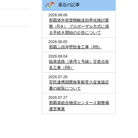
最近の記事
2026.08.06
那覇港外貿貨物輸送効率化検討業
務（R８） プロポーザル方式に係
る手続き開始の公告について
2026.08.05
那覇ふ頭岸壁防食工事（R8）
2026.08.04
臨港道路（港湾１号線）交差点改
良工事（R8）
2026.07.28
官民連携国際旅客船受入促進協定
書の縦覧について
2026.07.27
那覇港総合物流センターⅡ期整備
運営事業