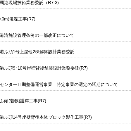
覇港現場技術業務委託（R7-3)
.0m)浚渫工事(R7)
港湾施設管理条例の一部改正について
港ふ頭1号上屋他2棟解体設計業務委託
ふ頭9･10号岸壁背後舗装設計業務委託(R7)
センターⅡ期整備運営事業 特定事業の選定の延期について
頭(若狭)護岸工事(R7)
港ふ頭14号岸壁背後本体ブロック製作工事(R7)