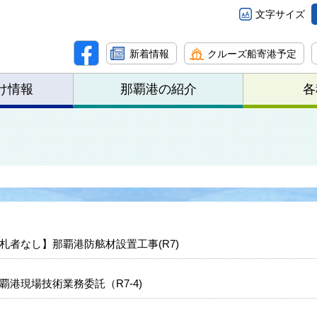
文字サイズ
新着情報
クルーズ船寄港予定
け情報
那覇港の紹介
各
札者なし】那覇港防舷材設置工事(R7)
覇港現場技術業務委託（R7-4)