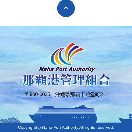
〒900-0035 沖縄県那覇市通堂町2-1
Copyright(c) Naha Port Authority All rights reserved.