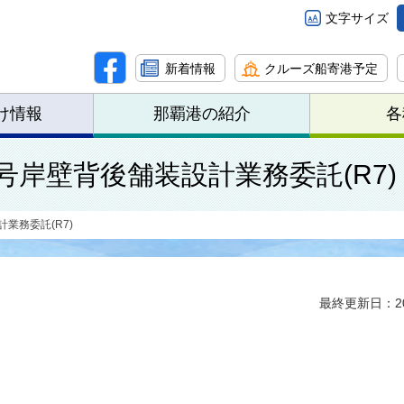
文字サイズ
新着情報
クルーズ船寄港予定
け情報
那覇港の紹介
各
号岸壁背後舗装設計業務委託(R7)
業務委託(R7)
最終更新日：20