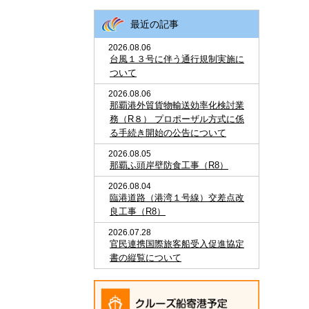
最近の記事
2026.08.06
台風１３号に伴う通行規制実施に
ついて
2026.08.06
那覇港外貿貨物輸送効率化検討業
務（R８） プロポーザル方式に係
る手続き開始の公告について
2026.08.05
那覇ふ頭岸壁防食工事（R8）
2026.08.04
臨港道路（港湾１号線）交差点改
良工事（R8）
2026.07.28
官民連携国際旅客船受入促進協定
書の縦覧について