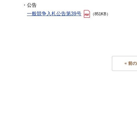
・公告
一般競争入札公告第39号
（851KB）
« 前