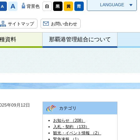
LANGUAGE
背景色
サイトマップ
お問い合わせ
種資料
那覇港管理組合について
25年09月12日
カテゴリ
お知らせ （208）
入札・契約 （133）
観光・イベント情報 （2）
緊急速報 （1）