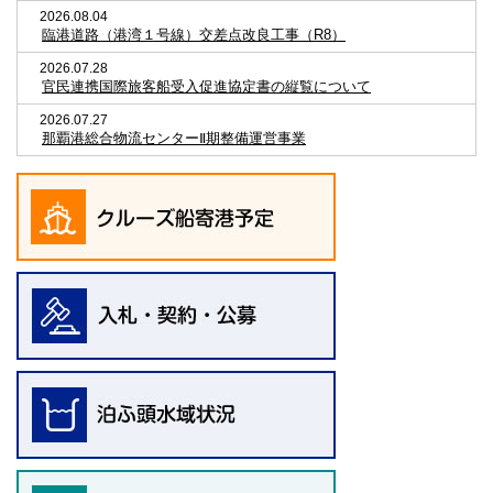
2026.08.04
臨港道路（港湾１号線）交差点改良工事（R8）
2026.07.28
官民連携国際旅客船受入促進協定書の縦覧について
2026.07.27
那覇港総合物流センターⅡ期整備運営事業