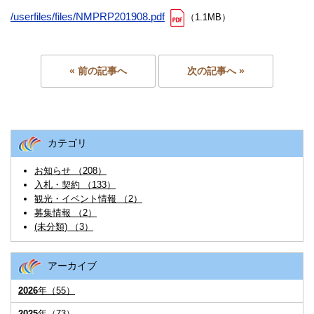
/userfiles/files/NMPRP201908.pdf
（1.1MB）
« 前の記事へ
次の記事へ »
カテゴリ
お知らせ （208）
入札・契約 （133）
観光・イベント情報 （2）
募集情報 （2）
(未分類) （3）
アーカイブ
2026
年（55）
2025
年（73）