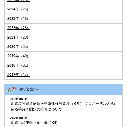
2024
年（25）
2023
年（16）
2022
年（28）
2021
年（28）
2020
年（35）
2019
年（40）
2018
年（31）
2017
年（17）
最近の記事
2026.08.06
那覇港外貿貨物輸送効率化検討業務（R８） プロポーザル方式に
係る手続き開始の公告について
2026.08.05
那覇ふ頭岸壁防食工事（R8）