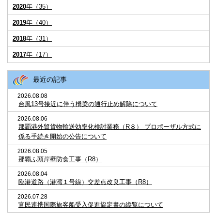
2020
年（35）
2019
年（40）
2018
年（31）
2017
年（17）
最近の記事
2026.08.08
台風13号接近に伴う橋梁の通行止め解除について
2026.08.06
那覇港外貿貨物輸送効率化検討業務（R８） プロポーザル方式に
係る手続き開始の公告について
2026.08.05
那覇ふ頭岸壁防食工事（R8）
2026.08.04
臨港道路（港湾１号線）交差点改良工事（R8）
2026.07.28
官民連携国際旅客船受入促進協定書の縦覧について