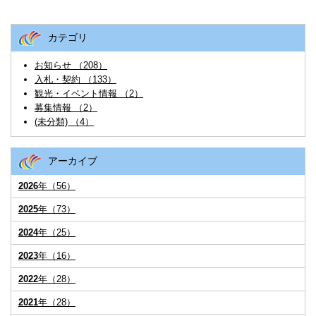
カテゴリ
お知らせ （208）
入札・契約 （133）
観光・イベント情報 （2）
募集情報 （2）
(未分類) （4）
アーカイブ
2026
年（56）
2025
年（73）
2024
年（25）
2023
年（16）
2022
年（28）
2021
年（28）