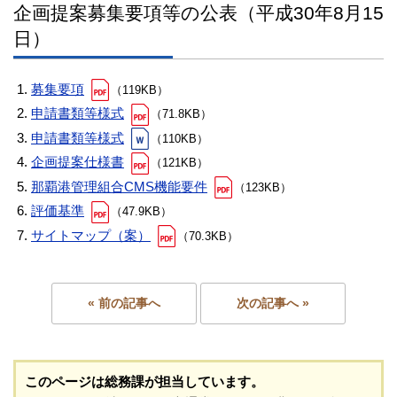
企画提案募集要項等の公表（平成30年8月15
日）
募集要項
（119KB）
申請書類等様式
（71.8KB）
申請書類等様式
（110KB）
企画提案仕様書
（121KB）
那覇港管理組合CMS機能要件
（123KB）
評価基準
（47.9KB）
サイトマップ（案）
（70.3KB）
« 前の記事へ
次の記事へ »
このページは総務課が担当しています。