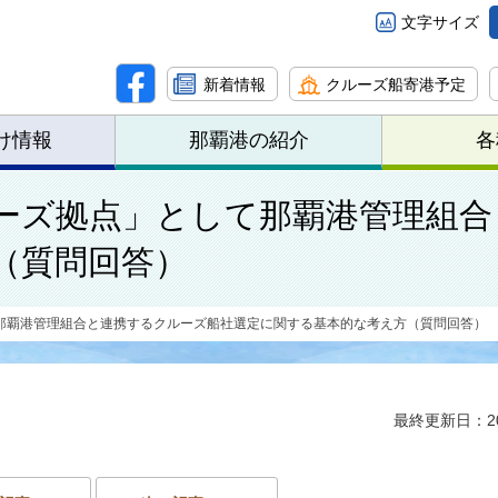
文字サイズ
新着情報
クルーズ船寄港予定
け情報
那覇港の紹介
各
ーズ拠点」として那覇港管理組合
（質問回答）
那覇港管理組合と連携するクルーズ船社選定に関する基本的な考え方（質問回答）
最終更新日：20