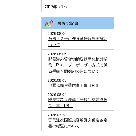
2017
年（17）
最近の記事
2026.08.06
台風１３号に伴う通行規制実施に
ついて
2026.08.06
那覇港外貿貨物輸送効率化検討業
務（R８） プロポーザル方式に係
る手続き開始の公告について
2026.08.05
那覇ふ頭岸壁防食工事（R8）
2026.08.04
臨港道路（港湾１号線）交差点改
良工事（R8）
2026.07.28
官民連携国際旅客船受入促進協定
書の縦覧について