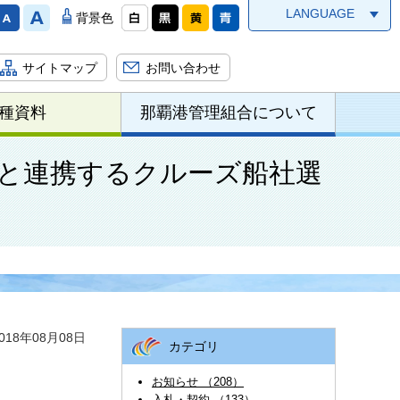
LANGUAGE
背景色
サイトマップ
お問い合わせ
種資料
那覇港管理組合について
と連携するクルーズ船社選
18年08月08日
カテゴリ
お知らせ （208）
入札・契約 （133）