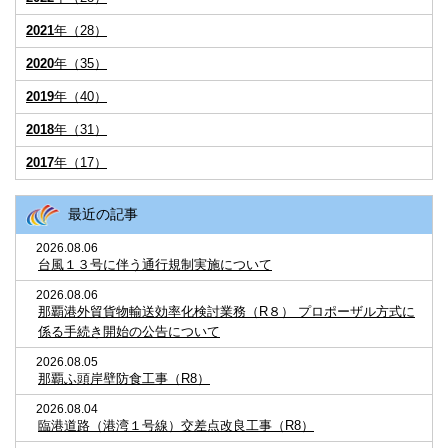
2021
年（28）
2020
年（35）
2019
年（40）
2018
年（31）
2017
年（17）
最近の記事
2026.08.06
台風１３号に伴う通行規制実施について
2026.08.06
那覇港外貿貨物輸送効率化検討業務（R８） プロポーザル方式に
係る手続き開始の公告について
2026.08.05
那覇ふ頭岸壁防食工事（R8）
2026.08.04
臨港道路（港湾１号線）交差点改良工事（R8）