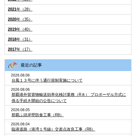
2021
年（28）
2020
年（35）
2019
年（40）
2018
年（31）
2017
年（17）
最近の記事
2026.08.06
台風１３号に伴う通行規制実施について
2026.08.06
那覇港外貿貨物輸送効率化検討業務（R８） プロポーザル方式に
係る手続き開始の公告について
2026.08.05
那覇ふ頭岸壁防食工事（R8）
2026.08.04
臨港道路（港湾１号線）交差点改良工事（R8）