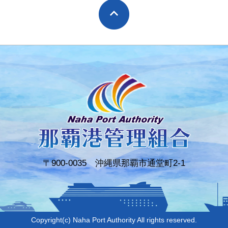
〒900-0035 沖縄県那覇市通堂町2-1
Copyright(c) Naha Port Authority All rights reserved.