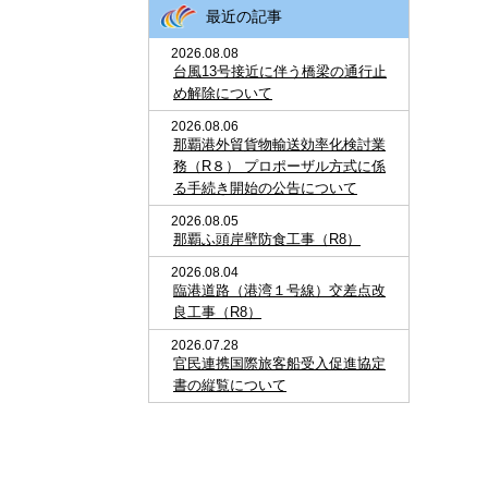
最近の記事
2026.08.08
台風13号接近に伴う橋梁の通行止
め解除について
2026.08.06
那覇港外貿貨物輸送効率化検討業
務（R８） プロポーザル方式に係
る手続き開始の公告について
2026.08.05
那覇ふ頭岸壁防食工事（R8）
2026.08.04
臨港道路（港湾１号線）交差点改
良工事（R8）
2026.07.28
官民連携国際旅客船受入促進協定
書の縦覧について