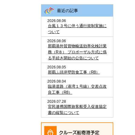
最近の記事
2026.08.06
台風１３号に伴う通行規制実施に
ついて
2026.08.06
那覇港外貿貨物輸送効率化検討業
務（R８） プロポーザル方式に係
る手続き開始の公告について
2026.08.05
那覇ふ頭岸壁防食工事（R8）
2026.08.04
臨港道路（港湾１号線）交差点改
良工事（R8）
2026.07.28
官民連携国際旅客船受入促進協定
書の縦覧について