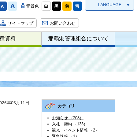
LANGUAGE
背景色
サイトマップ
お問い合わせ
種資料
那覇港管理組合について
26年06月11日
カテゴリ
お知らせ （208）
入札・契約 （133）
観光・イベント情報 （2）
緊急速報 （1）