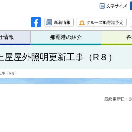
文字サイズ
新着情報
クルーズ船寄港予定
け情報
那覇港の紹介
各
上屋屋外照明更新工事（R８）
工事（R８）
最終更新日：20