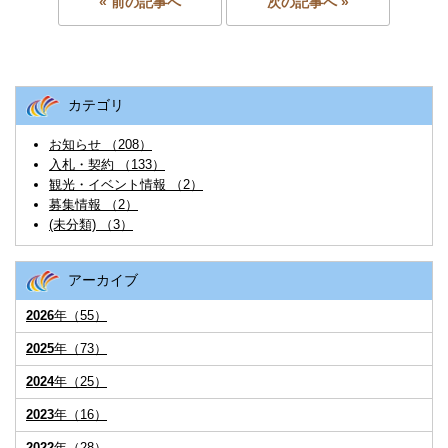
« 前の記事へ
次の記事へ »
カテゴリ
お知らせ （208）
入札・契約 （133）
観光・イベント情報 （2）
募集情報 （2）
(未分類) （3）
アーカイブ
2026
年（55）
2025
年（73）
2024
年（25）
2023
年（16）
2022
年（28）