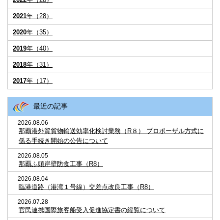
2021
年（28）
2020
年（35）
2019
年（40）
2018
年（31）
2017
年（17）
最近の記事
2026.08.06
那覇港外貿貨物輸送効率化検討業務（R８） プロポーザル方式に
係る手続き開始の公告について
2026.08.05
那覇ふ頭岸壁防食工事（R8）
2026.08.04
臨港道路（港湾１号線）交差点改良工事（R8）
2026.07.28
官民連携国際旅客船受入促進協定書の縦覧について