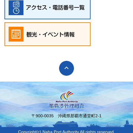
〒900-0035 沖縄県那覇市通堂町2-1
Copyright(c) Naha Port Authority All rights reserved.