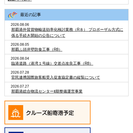
最近の記事
2026.08.06
那覇港外貿貨物輸送効率化検討業務（R８） プロポーザル方式に
係る手続き開始の公告について
2026.08.05
那覇ふ頭岸壁防食工事（R8）
2026.08.04
臨港道路（港湾１号線）交差点改良工事（R8）
2026.07.28
官民連携国際旅客船受入促進協定書の縦覧について
2026.07.27
那覇港総合物流センターⅡ期整備運営事業