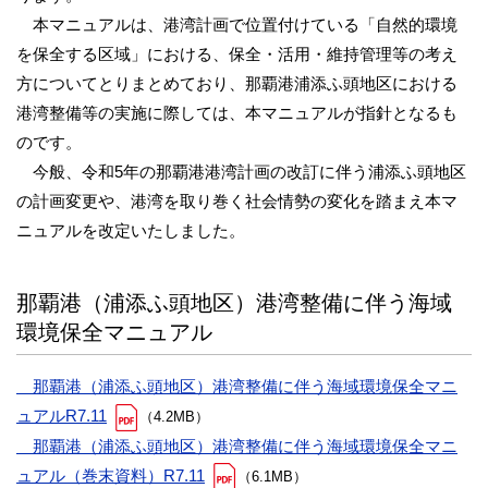
本マニュアルは、港湾計画で位置付けている「自然的環境
を保全する区域」における、保全・活用・維持管理等の考え
方についてとりまとめており、那覇港浦添ふ頭地区における
港湾整備等の実施に際しては、本マニュアルが指針となるも
のです。
今般、令和5年の那覇港港湾計画の改訂に伴う浦添ふ頭地区
の計画変更や、港湾を取り巻く社会情勢の変化を踏まえ本マ
ニュアルを改定いたしました。
那覇港（浦添ふ頭地区）港湾整備に伴う海域
環境保全マニュアル
那覇港（浦添ふ頭地区）港湾整備に伴う海域環境保全マニ
ュアルR7.11
（4.2MB）
那覇港（浦添ふ頭地区）港湾整備に伴う海域環境保全マニ
ュアル（巻末資料）R7.11
（6.1MB）