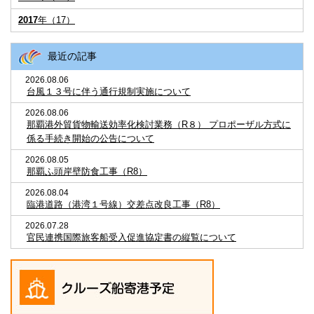
2017
年（17）
最近の記事
2026.08.06
台風１３号に伴う通行規制実施について
2026.08.06
那覇港外貿貨物輸送効率化検討業務（R８） プロポーザル方式に
係る手続き開始の公告について
2026.08.05
那覇ふ頭岸壁防食工事（R8）
2026.08.04
臨港道路（港湾１号線）交差点改良工事（R8）
2026.07.28
官民連携国際旅客船受入促進協定書の縦覧について