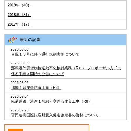
2019
年（40）
2018
年（31）
2017
年（17）
最近の記事
2026.08.06
台風１３号に伴う通行規制実施について
2026.08.06
那覇港外貿貨物輸送効率化検討業務（R８） プロポーザル方式に
係る手続き開始の公告について
2026.08.05
那覇ふ頭岸壁防食工事（R8）
2026.08.04
臨港道路（港湾１号線）交差点改良工事（R8）
2026.07.28
官民連携国際旅客船受入促進協定書の縦覧について