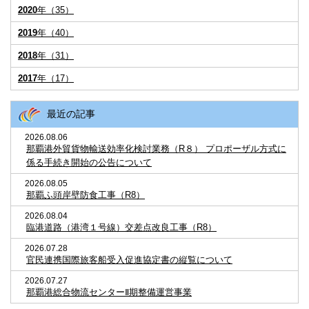
2020
年（35）
2019
年（40）
2018
年（31）
2017
年（17）
最近の記事
2026.08.06
那覇港外貿貨物輸送効率化検討業務（R８） プロポーザル方式に
係る手続き開始の公告について
2026.08.05
那覇ふ頭岸壁防食工事（R8）
2026.08.04
臨港道路（港湾１号線）交差点改良工事（R8）
2026.07.28
官民連携国際旅客船受入促進協定書の縦覧について
2026.07.27
那覇港総合物流センターⅡ期整備運営事業