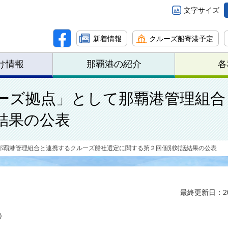
文字サイズ
新着情報
クルーズ船寄港予定
け情報
那覇港の紹介
各
ーズ拠点」として那覇港管理組合
結果の公表
那覇港管理組合と連携するクルーズ船社選定に関する第２回個別対話結果の公表
最終更新日：20
B）