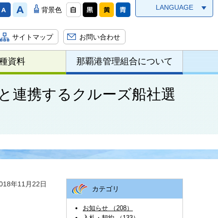
LANGUAGE
背景色
サイトマップ
お問い合わせ
種資料
那覇港管理組合について
と連携するクルーズ船社選
18年11月22日
カテゴリ
お知らせ （208）
入札・契約 （133）