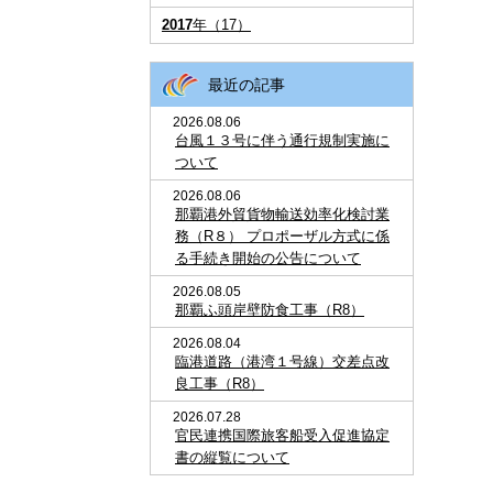
2017
年（17）
最近の記事
2026.08.06
台風１３号に伴う通行規制実施に
ついて
2026.08.06
那覇港外貿貨物輸送効率化検討業
務（R８） プロポーザル方式に係
る手続き開始の公告について
2026.08.05
那覇ふ頭岸壁防食工事（R8）
2026.08.04
臨港道路（港湾１号線）交差点改
良工事（R8）
2026.07.28
官民連携国際旅客船受入促進協定
書の縦覧について